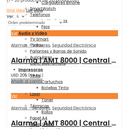
(1 – 20 productos de 210 productos)
Cargadores Iphone
SmartWatch
Grid View
List View
Teléfonos
Ver:
Inalámbricos
Fijos
Ver
Audio y Video
TV Smart
Alarmas - Sensores
,
Seguridad Electrónica
TV Box
Parlantes y Barras de Sonido
Auriculares
Alarma | AMT 8000 | Central Monitoreada AMT 8000 LITE | ETH-SIR- BAT / INTELBRAS
Controles remoto
Impresoras
USD
205
Tinta
(IVA Inc.)
Añadir al carrito
Cartuchos
Botellas Tinta
Laser
Ver
Toner
Térmicas
Alarmas - Sensores
,
Seguridad Electrónica
Rollos
Papel A4
Alarma | AMT 8000 | Central Monitoreada AMT 8000 | WIFI / BAT – INTELBRAS
Papel Oficio