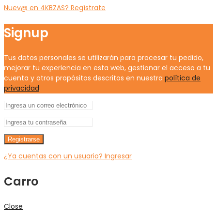
Nuev@ en 4KBZAS? Regístrate
Signup
Tus datos personales se utilizarán para procesar tu pedido,
mejorar tu experiencia en esta web, gestionar el acceso a tu
cuenta y otros propósitos descritos en nuestra
política de
privacidad
.
Registrarse
¿Ya cuentas con un usuario? Ingresar
Carro
Close