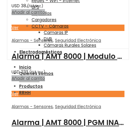
Redes – WIFI – Internet
USD
38
(IVA Inc.)
UPS
Añadir al carrito
Zapatillas
Cargadores
CCTV – Cámaras
Ver
Camaras IP
DVR
Alarmas - Sensores
,
Seguridad Electrónica
Cámaras Rurales Solares
Electrodomésticos
Alarma | AMT 8000 | Modulo GPRS 3G | XAG 8000 – INTELBRAS
Inicio
USD
233
(IVA Inc.)
Quienes somos
Añadir al carrito
Servicios
Productos
RRHH
Ver
Alarmas - Sensores
,
Seguridad Electrónica
Alarma | AMT 8000 | PGM INALAMBRICO | PGM 8000 – INTELBRAS