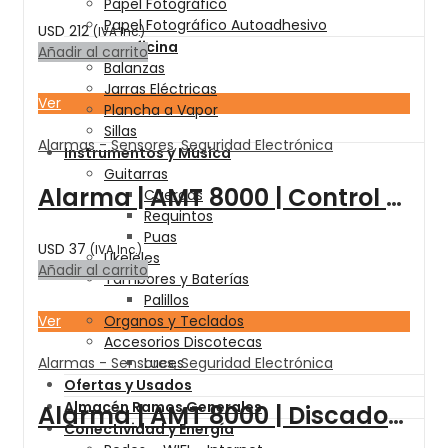
Papel Fotográfico
Papel Fotográfico Autoadhesivo
USD
212
(IVA Inc.)
Hogar y Oficina
Añadir al carrito
Balanzas
Jarras Eléctricas
Ver
Plancha a Vapor
Sillas
Alarmas - Sensores
,
Seguridad Electrónica
Instrumentos y Música
Guitarras
Alarma | AMT 8000 | Control Remoto XAC 8000 Negro – INTELBRAS
Cuerdas
Requintos
Puas
USD
37
(IVA Inc.)
Ukeleles
Añadir al carrito
Tambores y Baterías
Palillos
Ver
Organos y Teclados
Accesorios Discotecas
Alarmas - Sensores
,
Seguridad Electrónica
Luces
Ofertas y Usados
Almacén Ramos Generales
Alarma | AMT 8000 | Discador Telefonico | FXO 8000 AMT 2018e – INTELBRAS
Conectividad y Energía