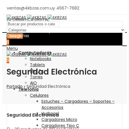
ventas@4kbzas.com.uy
4567-7682
INFORMÁTICA DIGITAL
INFORMÁTICA DIGITAL
Categorías
Search
0
Menu
Computadoras
Notebooks
0
Tablets
Seguridad Electrónica
Mini Pc
Torres
AIO
Portada
»
Seguridad Electrónica
Telefonía
Celulares
Estuches – Cargadores – Soportes –
Accesorios
Hydrogel
Seguridad Electrónica
Cargadores Micro
Cargadores Tipo C